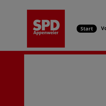
V
Start