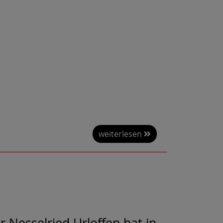
weiterlesen
 Nesselried Urloffen hat in