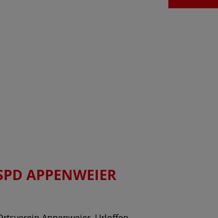
SPD APPENWEIER
Ortsverein Appenweier, Urloffen